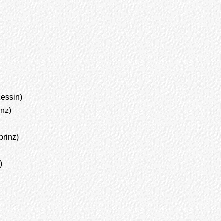
essin)
nz)
rinz)
)