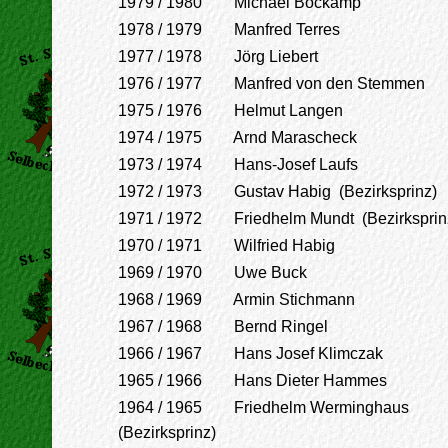
1979 / 1980 Michael Bockamp
1978 / 1979 Manfred Terres
1977 / 1978 Jörg Liebert
1976 / 1977 Manfred von den Stemmen
1975 / 1976 Helmut Langen
1974 / 1975 Arnd Marascheck
1973 / 1974 Hans-Josef Laufs
1972 / 1973 Gustav Habig (Bezirksprinz)
1971 / 1972 Friedhelm Mundt (Bezirksprin
1970 / 1971 Wilfried Habig
1969 / 1970 Uwe Buck
1968 / 1969 Armin Stichmann
1967 / 1968 Bernd Ringel
1966 / 1967 Hans Josef Klimczak
1965 / 1966 Hans Dieter Hammes
1964 / 1965 Friedhelm Werminghaus
(Bezirksprinz)